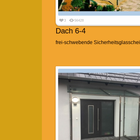
3
56428
Dach 6-4
frei-schwebende Sicherheitsglassche