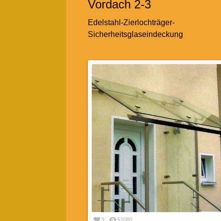
Vordach 2-3
Edelstahl-Zierlochträger-
Sicherheitsglaseindeckung
3
51080