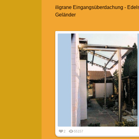
iligrane Eingangsüberdachung - Edels
Geländer
2
55157