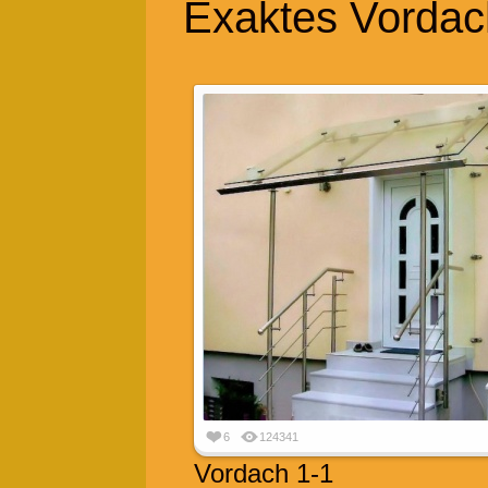
Exaktes Vordac
6
124341
Vordach 1-1