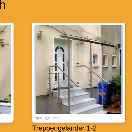
h
8
130529
Treppengeländer 1-2