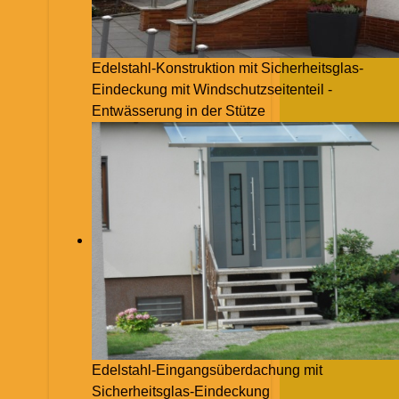
Edelstahl-Konstruktion mit Sicherheitsglas-
Eindeckung mit Windschutzseitenteil -
Entwässerung in der Stütze
Edelstahl-Eingangsüberdachung mit
Sicherheitsglas-Eindeckung