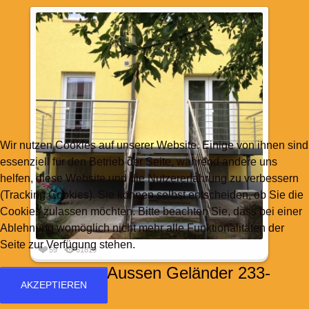
Wir nutzen Cookies auf unserer Website. Einige von ihnen sind
essenziell für den Betrieb der Seite, während andere uns
helfen, diese Website und die Nutzererfahrung zu verbessern
(Tracking Cookies). Sie können selbst entscheiden, ob Sie die
Cookies zulassen möchten. Bitte beachten Sie, dass bei einer
Ablehnung womöglich nicht mehr alle Funktionalitäten der
Seite zur Verfügung stehen.
59
61819
Terrasse / Aussen Geländer 233-
AKZEPTIEREN
1