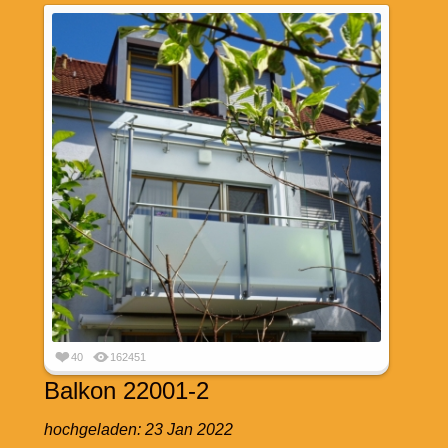
40
162451
Balkon 22001-2
hochgeladen:
23 Jan 2022