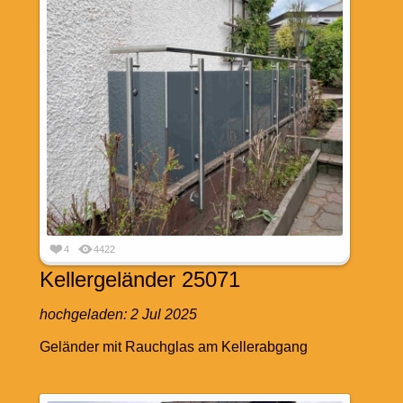
4
4422
Kellergeländer 25071
hochgeladen:
2 Jul 2025
Geländer mit Rauchglas am Kellerabgang