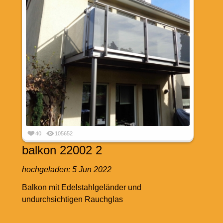
40
105652
balkon 22002 2
hochgeladen:
5 Jun 2022
Balkon mit Edelstahlgeländer und
undurchsichtigen Rauchglas