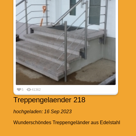
5
41362
Treppengelaender 218
hochgeladen:
16 Sep 2023
Wunderschöndes Treppengeländer aus Edelstahl