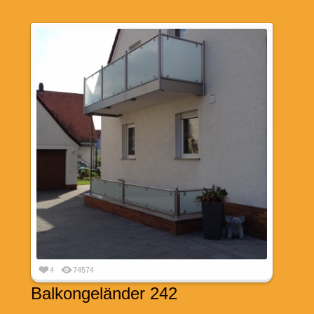
4
74574
Balkongeländer 242