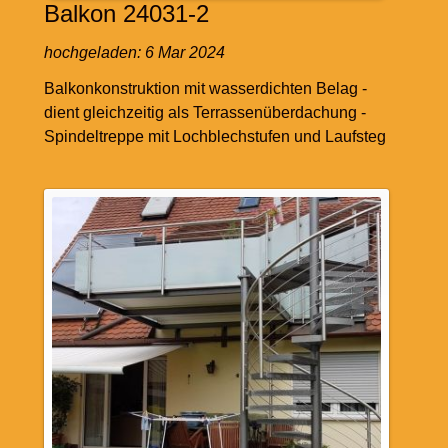
Balkon 24031-2
hochgeladen:
6 Mar 2024
Balkonkonstruktion mit wasserdichten Belag -
dient gleichzeitig als Terrassenüberdachung -
Spindeltreppe mit Lochblechstufen und Laufsteg