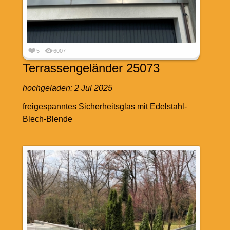
5
6007
Terrassengeländer 25073
hochgeladen:
2 Jul 2025
freigespanntes Sicherheitsglas mit Edelstahl-
Blech-Blende