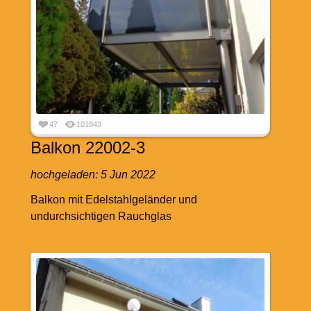
47
101843
Balkon 22002-3
hochgeladen:
5 Jun 2022
Balkon mit Edelstahlgeländer und
undurchsichtigen Rauchglas