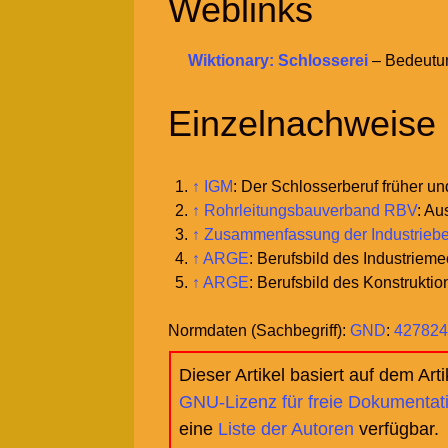
Weblinks
Wiktionary: Schlosserei
– Bedeutun
Einzelnachweise
↑
IGM
: Der Schlosserberuf früher un
↑
Rohrleitungsbauverband RBV
: Au
↑
Zusammenfassung der Industriebe
↑
ARGE
: Berufsbild des Industriem
↑
ARGE
: Berufsbild des Konstrukti
Normdaten (Sachbegriff):
GND
:
427824
Dieser Artikel basiert auf dem Art
GNU-Lizenz für freie Dokumentat
eine
Liste der Autoren
verfügbar.