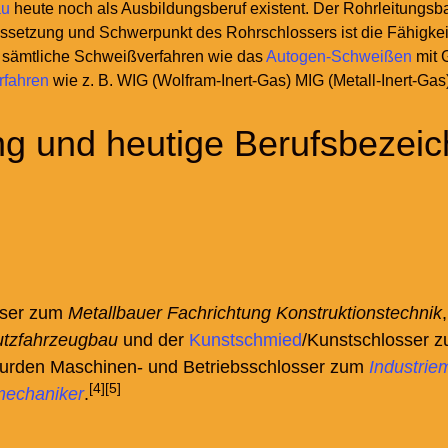
au
heute noch als Ausbildungsberuf existent. Der Rohrleitungsbau
ssetzung und Schwerpunkt des Rohrschlossers ist die Fähigke
 sämtliche Schweißverfahren wie das
Autogen-Schweißen
mit 
rfahren
wie z.
B. WIG (Wolfram-Inert-Gas) MIG (Metall-Inert-Gas
 und heutige Berufsbezei
sser zum
Metallbauer Fachrichtung Konstruktionstechnik
utzfahrzeugbau
und der
Kunstschmied
/Kunstschlosser 
e wurden Maschinen- und Betriebsschlosser zum
Industrie
[4]
[5]
mechaniker
.