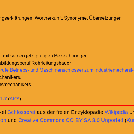
gserklärungen, Wortherkunft, Synonyme, Übersetzungen
d mit seinen jetzt gültigen Bezeichnungen.
sbildungsberuf Rohrleitungsbauer.
rufe Betriebs- und Maschinenschlosser zum Industriemechanik
echanikers.
onsmechanikers.
1-7
(
AKS
)
ikel
Schlosserei
aus der freien Enzyklopädie
Wikipedia
un
ion
und
Creative Commons CC-BY-SA 3.0 Unported
(
Ku