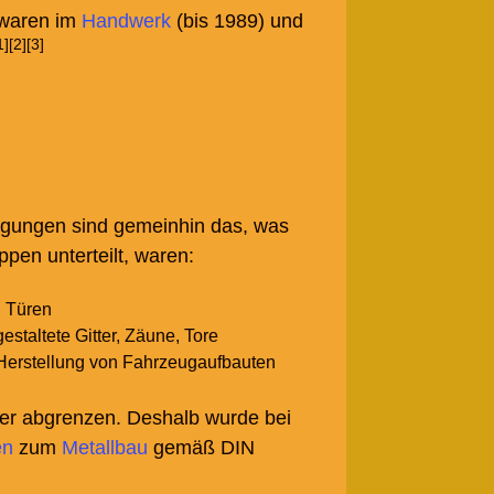
 waren im
Handwerk
(bis 1989) und
1]
[2]
[3]
rtigungen sind gemeinhin das, was
pen unterteilt, waren:
, Türen
staltete Gitter, Zäune, Tore
 Herstellung von Fahrzeugaufbauten
er abgrenzen. Deshalb wurde bei
en
zum
Metallbau
gemäß DIN