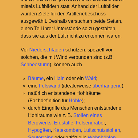
mittels Luftbildern statt. Anhand der Luftbilder
wurden Ziele für den Artilleriebeschuss
ausgewählt. Deshalb versuchten beide Seiten,
einen Teil ihrer Unterstände so zu gestalten,
dass sie aus der Luft nicht zu erkennen waren.
Vor
Niederschlägen
schützen, speziell vor
solchen, die mit Wind verbunden sind (z.B.
Schneesturm
), können auch
Bäume
, ein
Hain
oder ein
Wald
;
eine
Felswand
(idealerweise
überhängend
);
natürlich entstandene Hohlräume
(Fachdefinition für
Höhle
);
durch Eingriffe des Menschen entstandene
Hohlräume wie z.
B.
Stollen eines
Bergwerks
,
Erdställe
,
Felsengräber
,
Hypogäen
,
Katakomben
,
Luftschutzstollen
,
Souterrains
oder artifizielle
Wohnhöhlen
.