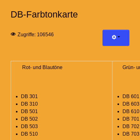
DB-Farbtonkarte
Zugriffe: 106546
Rot- und Blautöne
Grün- un
DB 301
DB 601
DB 310
DB 603
DB 501
DB 610
DB 502
DB 701 
DB 503
DB 702 
DB 510
DB 703 