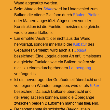
Wand abgestützt werden.
Beim
Altan
oder
Söller
wird im Unterschied zum
Balkon die offene Plattform durch
Säulen
,
Pfeiler
oder Mauern abgestützt. Abgesehen von der
Konstruktion ist die Funktion meistens die gleiche
wie die eines Balkons.
Ein erhöhter Austritt, der nicht aus der Wand
hervorragt, sondern innerhalb der
Kubatur
des
Gebäudes verbleibt, wird auch als
Loggia
bezeichnet. Eine Loggia dieser Art erfüllt meistens
die gleiche Funktion wie ein Balkon, sofern sie
nicht zu einem durchgehenden
Laubengang
verlängert ist.
Ist ein hervorragender Gebäudeteil überdacht und
von eigenen Wänden umgeben, wird er als
Erker
bezeichnet. Da auch Balkone überdacht und
(teil)verglast sein können, sind die Übergänge
zwischen beiden Bauformen manchmal fließend.
Der sogenannte
französische Balkon
ist ein