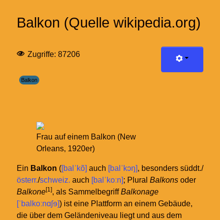
Balkon (Quelle wikipedia.org)
Zugriffe: 87206
Balkon
Frau auf einem Balkon (New
Orleans, 1920er)
Ein
Balkon
(
[balˈkõ]
auch
[balˈkɔŋ]
, besonders süddt./
österr.
/
schweiz.
auch
[balˈkoːn]
; Plural
Balkons
oder
[1]
Balkone
, als Sammelbegriff
Balkonage
[ˈbalkoːnɑʃɘ]
) ist eine Plattform an einem Gebäude,
die über dem Geländeniveau liegt und aus dem