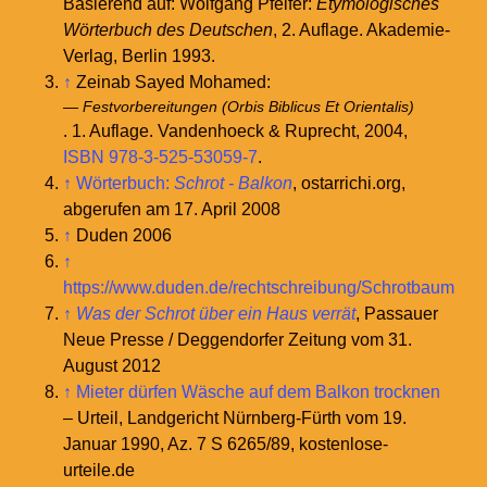
Basierend auf: Wolfgang Pfeifer:
Etymologisches
Wörterbuch des Deutschen
, 2. Auflage. Akademie-
Verlag, Berlin 1993.
↑
Zeinab Sayed Mohamed:
Festvorbereitungen (Orbis Biblicus Et Orientalis)
. 1. Auflage. Vandenhoeck & Ruprecht, 2004,
ISBN 978-3-525-53059-7
.
↑
Wörterbuch:
Schrot - Balkon
, ostarrichi.org,
abgerufen am 17. April 2008
↑
Duden 2006
↑
https://www.duden.de/rechtschreibung/Schrotbaum
↑
Was der Schrot über ein Haus verrät
, Passauer
Neue Presse / Deggendorfer Zeitung vom 31.
August 2012
↑
Mieter dürfen Wäsche auf dem Balkon trocknen
– Urteil, Landgericht Nürnberg-Fürth vom 19.
Januar 1990, Az. 7 S 6265/89, kostenlose-
urteile.de