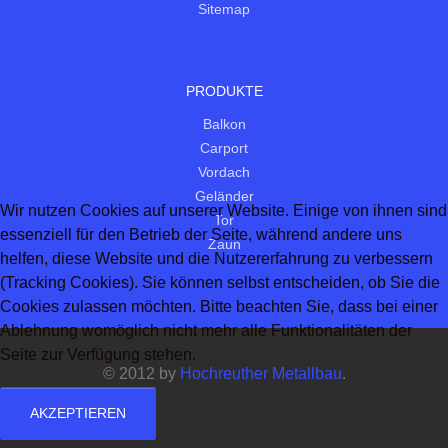
Sitemap
PRODUKTE
Balkon
Carport
Vordach
Geländer
Wir nutzen Cookies auf unserer Website. Einige von ihnen sind
Tor
essenziell für den Betrieb der Seite, während andere uns
Zaun
helfen, diese Website und die Nutzererfahrung zu verbessern
(Tracking Cookies). Sie können selbst entscheiden, ob Sie die
Cookies zulassen möchten. Bitte beachten Sie, dass bei einer
Ablehnung womöglich nicht mehr alle Funktionalitäten der
Seite zur Verfügung stehen.
© 2012 by
Hochreuther Metallbau
.
AKZEPTIEREN