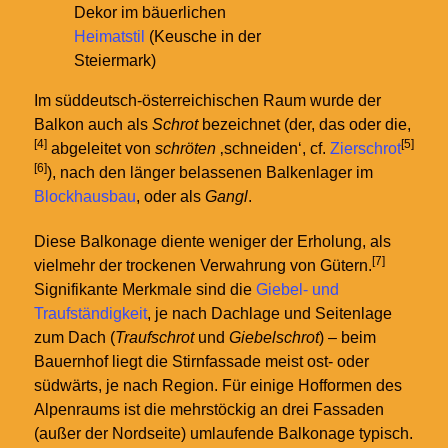
Dekor im bäuerlichen
Heimatstil
(Keusche in der
Steiermark)
Im süddeutsch-österreichischen Raum wurde der
Balkon auch als
Schrot
bezeichnet (der, das oder die,
[4]
[5]
abgeleitet von
schröten
‚schneiden‘, cf.
Zierschrot
[6]
), nach den länger belassenen Balkenlager im
Blockhausbau
, oder als
Gangl
.
Diese Balkonage diente weniger der Erholung, als
[7]
vielmehr der trockenen Verwahrung von Gütern.
Signifikante Merkmale sind die
Giebel- und
Traufständigkeit
, je nach Dachlage und Seitenlage
zum Dach (
Traufschrot
und
Giebelschrot
) – beim
Bauernhof liegt die Stirnfassade meist ost- oder
südwärts, je nach Region. Für einige Hofformen des
Alpenraums ist die mehrstöckig an drei Fassaden
(außer der Nordseite) umlaufende Balkonage typisch.