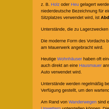
z.
B.
Holz
oder
Heu
gelagert werden
niederdeutsche Bezeichnung für e
Sitzplatzes verwendet wird, ist
Abd
Unterstände, die zu Lagerzwecken
Die moderne Form des Vordachs be
am Mauerwerk angebracht wird.
Heutige
Wohnhäuser
haben oft ein
auch direkt an eine
Hausmauer
ans
Auto verwendet wird.
Unterstände werden regelmäßig b
Verfügung gestellt, um den warten
Am Rand von
Wanderwegen
sind e
Unwettern
unterstellen können. Di