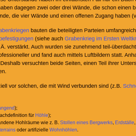
haben dagegen zwei oder drei Wände, die schon einen 
nde, die vier Wände und einen offenen Zugang haben (
abenkriegen
bauten die beteiligten Parteien umfangrei
befestigungen
(siehe auch
Grabenkrieg im Ersten Weltk
Ä. verstärkt. Auch wurden sie zunehmend teil-überdacht
fessioneller und fand auch mittels Luftbildern statt. Anh
 Deshalb versuchten beide Seiten, einen Teil ihrer Unter
en.
ell vor solchen, die mit Wind verbunden sind (z.B.
Schn
ängend
);
chdefinition für
Höhle
);
tandene Hohlräume wie z.
B.
Stollen eines Bergwerks
,
Erdställe
errains
oder artifizielle
Wohnhöhlen
.