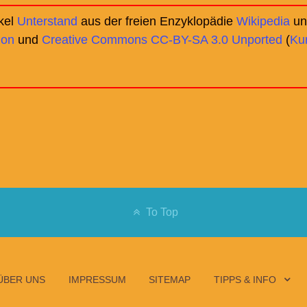
ikel
Unterstand
aus der freien Enzyklopädie
Wikipedia
und
ion
und
Creative Commons CC-BY-SA 3.0 Unported
(
Ku
To Top
ÜBER UNS
IMPRESSUM
SITEMAP
TIPPS & INFO