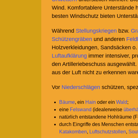
Wind. Komfortablere Unterstände 
besten Windschutz bieten Unterstä
Während
Stellungskriegen
bzw.
Gr
Schützengräben
und anderen
Feld
Holzverkleidungen, Sandsäcken o. 
Luftaufklärung
immer intensiver, pro
den Artilleriebeschuss ausgewählt.
aus der Luft nicht zu erkennen war
Vor
Niederschlägen
schützen, spezi
Bäume
, ein
Hain
oder ein
Wald
;
eine
Felswand
(idealerweise
überh
natürlich entstandene Hohlräume (Fa
durch Eingriffe des Menschen ents
Katakomben
,
Luftschutzstollen
,
Sout