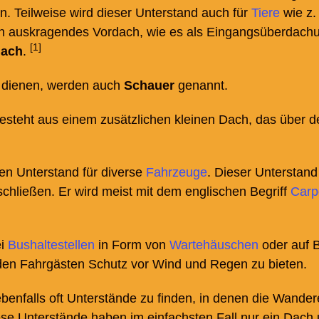
. Teilweise wird dieser Unterstand auch für
Tiere
wie z.
in auskragendes Vordach, wie es als Eingangsüberdach
[1]
ach
.
 dienen, werden auch
Schauer
genannt.
steht aus einem zusätzlichen kleinen Dach, das über 
en Unterstand für diverse
Fahrzeuge
. Dieser Unterstand
chließen. Er wird meist mit dem englischen Begriff
Carp
ei
Bushaltestellen
in Form von
Wartehäuschen
oder auf B
den Fahrgästen Schutz vor Wind und Regen zu bieten.
benfalls oft Unterstände zu finden, in denen die Wandere
ese Unterstände haben im einfachsten Fall nur ein Dach 