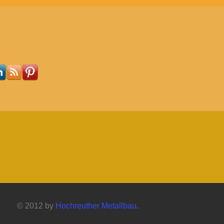
© 2012 by
Hochreuther Metallbau
.