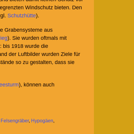
begrenzten Windschutz bieten. Den
vgl.
Schutzhütte
).
che Grabensysteme aus
rieg
). Sie wurden oftmals mit
: bis 1918 wurde die
and der Luftbilder wurden Ziele für
stände so zu gestalten, dass sie
eesturm
), können auch
,
Felsengräber
,
Hypogäen
,