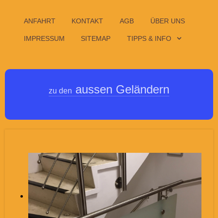
ANFAHRT
KONTAKT
AGB
ÜBER UNS
IMPRESSUM
SITEMAP
TIPPS & INFO
aussen Geländern
zu den