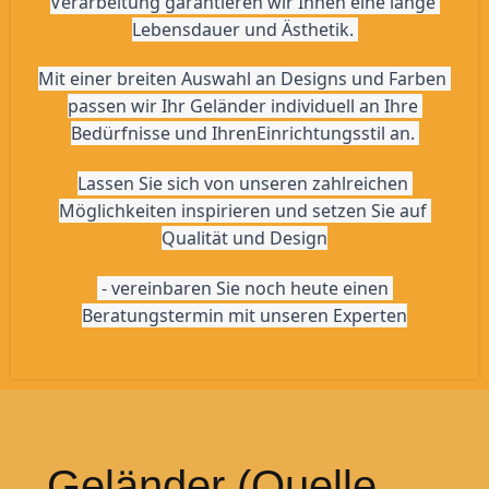
Verarbeitung garantieren wir Ihnen eine lange 
Lebensdauer und Ästhetik. 
Mit einer breiten Auswahl an Designs und Farben 
passen wir Ihr Geländer individuell an Ihre 
Bedürfnisse und IhrenEinrichtungsstil an. 
Lassen Sie sich von unseren zahlreichen 
Möglichkeiten inspirieren und setzen Sie auf 
Qualität und Design
 - vereinbaren Sie noch heute einen 
Beratungstermin mit unseren Experten
Geländer (Quelle