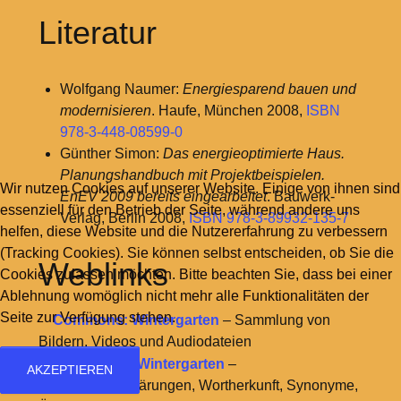
Literatur
Wolfgang Naumer:
Energiesparend bauen und
modernisieren
. Haufe, München 2008,
ISBN
978-3-448-08599-0
Günther Simon:
Das energieoptimierte Haus.
Planungshandbuch mit Projektbeispielen.
Wir nutzen Cookies auf unserer Website. Einige von ihnen sind
EnEV 2009 bereits eingearbeitet
. Bauwerk-
essenziell für den Betrieb der Seite, während andere uns
Verlag, Berlin 2008,
ISBN 978-3-89932-135-7
helfen, diese Website und die Nutzererfahrung zu verbessern
(Tracking Cookies). Sie können selbst entscheiden, ob Sie die
Weblinks
Cookies zulassen möchten. Bitte beachten Sie, dass bei einer
Ablehnung womöglich nicht mehr alle Funktionalitäten der
Seite zur Verfügung stehen.
Commons: Wintergarten
– Sammlung von
Bildern, Videos und Audiodateien
Wiktionary: Wintergarten
–
AKZEPTIEREN
Bedeutungserklärungen, Wortherkunft, Synonyme,