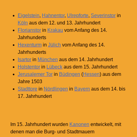
Eigelstein
,
Hahnentor
,
Ulrepforte
,
Severinstor
in
Köln
aus dem 12. und 13. Jahrhundert
Florianstor
in
Krakau
vom Anfang des 14.
Jahrhunderts
Hexenturm
in
Jülich
vom Anfang des 14.
Jahrhunderts
Isartor
in
München
aus dem 14. Jahrhundert
Holstentor
in
Lübeck
aus dem 15. Jahrhundert
Jerusalemer Tor
in
Büdingen
(
Hessen
) aus dem
Jahre 1503
Stadttore
in
Nördlingen
in
Bayern
aus dem 14. bis
17. Jahrhundert
Im 15.
Jahrhundert wurden
Kanonen
entwickelt, mit
denen man die Burg- und Stadtmauern