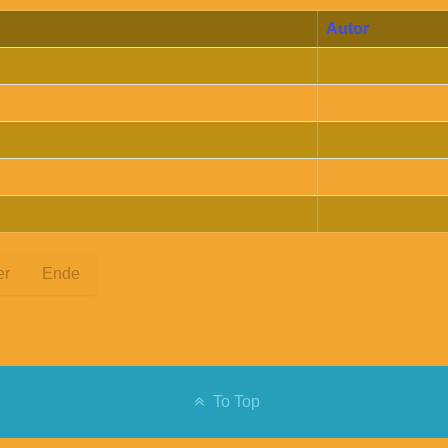
Autor
er
Ende
To Top