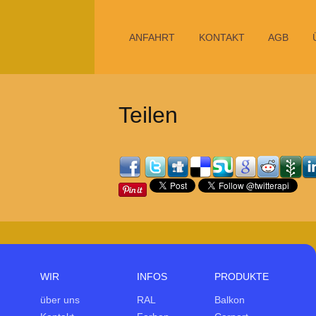
ANFAHRT
KONTAKT
AGB
Teilen
WIR
INFOS
PRODUKTE
über uns
RAL
Balkon