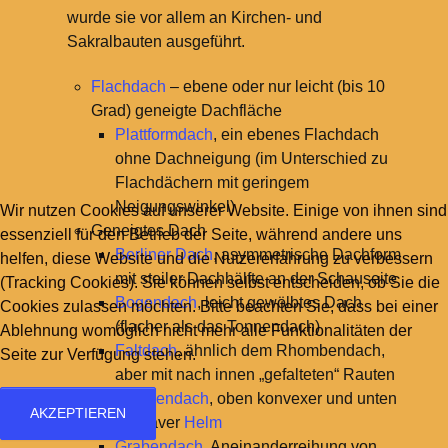
wurde sie vor allem an Kirchen- und
Sakralbauten ausgeführt.
Flachdach
– ebene oder nur leicht (bis 10
Grad) geneigte Dachfläche
Plattformdach
, ein ebenes Flachdach
ohne Dachneigung (im Unterschied zu
Flachdächern mit geringem
Neigungswinkel)
Wir nutzen Cookies auf unserer Website. Einige von ihnen sind
Geneigtes Dach
essenziell für den Betrieb der Seite, während andere uns
Berliner Dach
, asymmetrische Dachform
helfen, diese Website und die Nutzererfahrung zu verbessern
mit steiler Dachhälfte an der Schauseite
(Tracking Cookies). Sie können selbst entscheiden, ob Sie die
Bogendach
, leicht gewölbtes Dach
Cookies zulassen möchten. Bitte beachten Sie, dass bei einer
(flacher als das Tonnendach)
Ablehnung womöglich nicht mehr alle Funktionalitäten der
Faltdach
, ähnlich dem Rhombendach,
Seite zur Verfügung stehen.
aber mit nach innen „gefalteten“ Rauten
Glockendach
, oben konvexer und unten
AKZEPTIEREN
konkaver
Helm
Grabendach
, Aneinanderreihung von