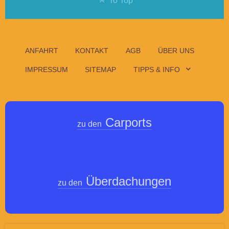
To Top
ANFAHRT
KONTAKT
AGB
ÜBER UNS
IMPRESSUM
SITEMAP
TIPPS & INFO
Carports
zu den
Überdachungen
zu den