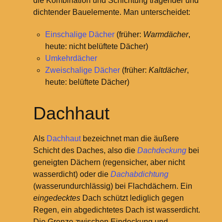
die Kombination und Schichtung tragender und
dichtender Bauelemente. Man unterscheidet:
Einschalige Dächer
(früher:
Warmdächer
,
heute: nicht belüftete Dächer)
Umkehrdächer
Zweischalige Dächer
(früher:
Kaltdächer
,
heute: belüftete Dächer)
Dachhaut
Als
Dachhaut
bezeichnet man die äußere
Schicht des Daches, also die
Dachdeckung
bei
geneigten Dächern (regensicher, aber nicht
wasserdicht) oder die
Dachabdichtung
(wasserundurchlässig) bei Flachdächern. Ein
eingedecktes
Dach schützt lediglich gegen
Regen, ein abgedichtetes Dach ist wasserdicht.
Die Grenze zwischen Eindeckung und