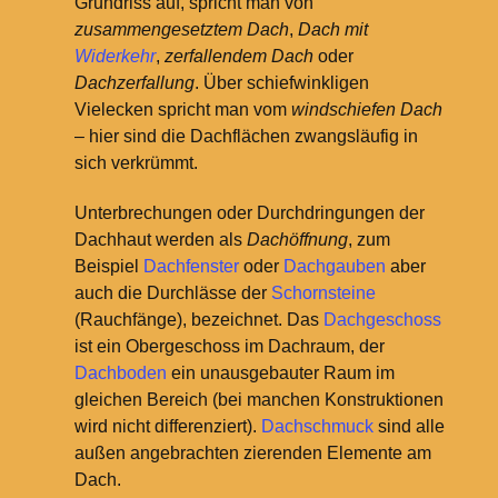
Grundriss auf, spricht man von
zusammengesetztem Dach
,
Dach mit
Widerkehr
,
zerfallendem Dach
oder
Dachzerfallung
. Über schiefwinkligen
Vielecken spricht man vom
windschiefen Dach
– hier sind die Dachflächen zwangsläufig in
sich verkrümmt.
Unterbrechungen oder Durchdringungen der
Dachhaut werden als
Dachöffnung
, zum
Beispiel
Dachfenster
oder
Dachgauben
aber
auch die Durchlässe der
Schornsteine
(Rauchfänge), bezeichnet. Das
Dachgeschoss
ist ein Obergeschoss im Dachraum, der
Dachboden
ein unausgebauter Raum im
gleichen Bereich (bei manchen Konstruktionen
wird nicht differenziert).
Dachschmuck
sind alle
außen angebrachten zierenden Elemente am
Dach.