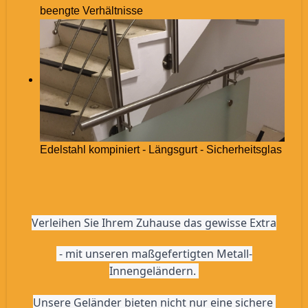
beengte Verhältnisse
Edelstahl kompiniert - Längsgurt - Sicherheitsglas
Verleihen Sie Ihrem Zuhause das gewisse Extra
 - mit unseren maßgefertigten Metall-
Innengeländern. 
Unsere Geländer bieten nicht nur eine sichere 