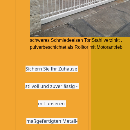
schweres Schmiedeeisen Tor Stahl verzinkt ,
pulverbeschichtet als Rolltor mit Motorantrieb
Sichern Sie Ihr Zuhause 
stilvoll und zuverlässig - 
mit unseren 
maßgefertigten Metall-