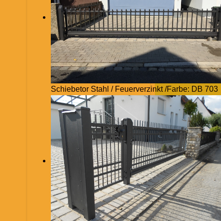
Schiebetor Stahl / Feuerverzinkt /Farbe: DB 703