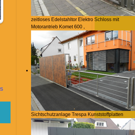
zeitloses Edelstahltor Elektro Schloss mit
Motorantrieb Komet 600 ,
s
Sichtschutzanlage Trespa Kunststoffplatten