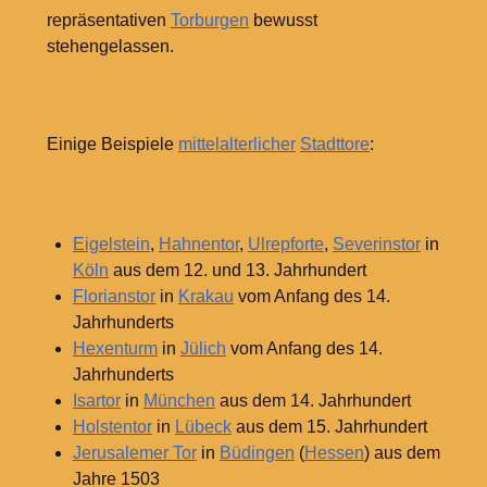
repräsentativen
Torburgen
bewusst
stehengelassen.
Einige Beispiele
mittelalterlicher
Stadttore
:
Eigelstein
,
Hahnentor
,
Ulrepforte
,
Severinstor
in
Köln
aus dem 12. und 13. Jahrhundert
Florianstor
in
Krakau
vom Anfang des 14.
Jahrhunderts
Hexenturm
in
Jülich
vom Anfang des 14.
Jahrhunderts
Isartor
in
München
aus dem 14. Jahrhundert
Holstentor
in
Lübeck
aus dem 15. Jahrhundert
Jerusalemer Tor
in
Büdingen
(
Hessen
) aus dem
Jahre 1503