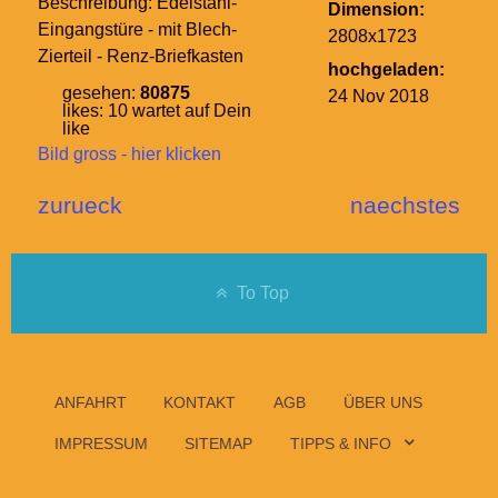
Beschreibung:
Edelstahl-
Dimension:
Eingangstüre - mit Blech-
2808x1723
Zierteil - Renz-Briefkasten
hochgeladen:
gesehen:
80875
24 Nov 2018
likes:
10
wartet auf Dein
like
Bild gross - hier klicken
zurueck
naechstes
To Top
ANFAHRT
KONTAKT
AGB
ÜBER UNS
IMPRESSUM
SITEMAP
TIPPS & INFO