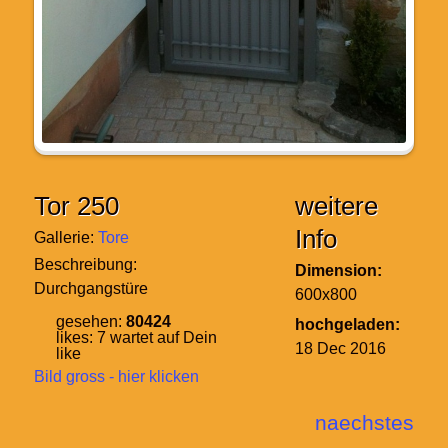
Tor 250
weitere
Info
Gallerie:
Tore
Beschreibung:
Dimension:
Durchgangstüre
600x800
gesehen:
80424
hochgeladen:
likes:
7
wartet auf Dein
18 Dec 2016
like
Bild gross - hier klicken
naechstes