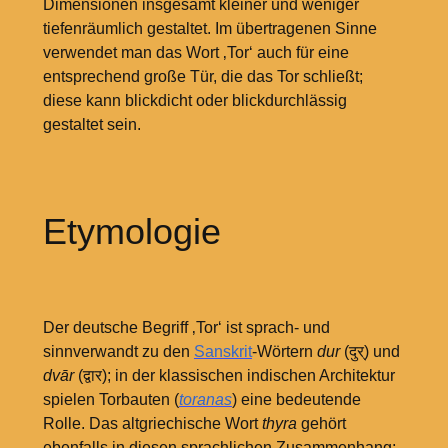
Dimensionen insgesamt kleiner und weniger
tiefenräumlich gestaltet. Im übertragenen Sinne
verwendet man das Wort ‚Tor‘ auch für eine
entsprechend große Tür, die das Tor schließt;
diese kann blickdicht oder blickdurchlässig
gestaltet sein.
Etymologie
Der deutsche Begriff ‚Tor‘ ist sprach- und
sinnverwandt zu den
Sanskrit
-Wörtern
dur
(दुर्) und
dvār
(द्वार); in der klassischen indischen Architektur
spielen Torbauten (
toranas
) eine bedeutende
Rolle. Das altgriechische Wort
thyra
gehört
ebenfalls in diesen sprachlichen Zusammenhang;