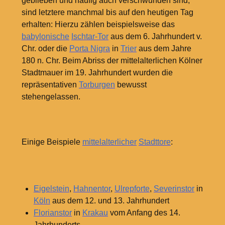
geblieben und häufig auch verschwunden sind,
sind letztere manchmal bis auf den heutigen Tag
erhalten: Hierzu zählen beispielsweise das
babylonische
Ischtar-Tor
aus dem 6.
Jahrhundert v.
Chr. oder die
Porta Nigra
in
Trier
aus dem Jahre
180 n. Chr. Beim Abriss der mittelalterlichen Kölner
Stadtmauer im 19. Jahrhundert wurden die
repräsentativen
Torburgen
bewusst
stehengelassen.
Einige Beispiele
mittelalterlicher
Stadttore
:
Eigelstein
,
Hahnentor
,
Ulrepforte
,
Severinstor
in
Köln
aus dem 12. und 13. Jahrhundert
Florianstor
in
Krakau
vom Anfang des 14.
Jahrhunderts